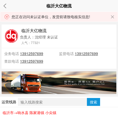
临沂大亿物流
您正在访问未认证单位，发货前请致电核实信息!
临沂大亿物流
负责人：沈经理
未认证
人气：77321
业务电话
13912597699
监督电话
13912597699
查款电话
13912597699
运营线路
搜索
临沂市→响水县 陈家港镇 小尖镇