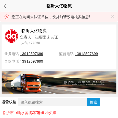
临沂大亿物流
您正在访问未认证单位，发货前请致电核实信息!
临沂大亿物流
负责人：沈经理
未认证
人气：77260
业务电话
13912597699
监督电话
13912597699
查款电话
13912597699
运营线路
搜索
临沂市→响水县 陈家港镇 小尖镇